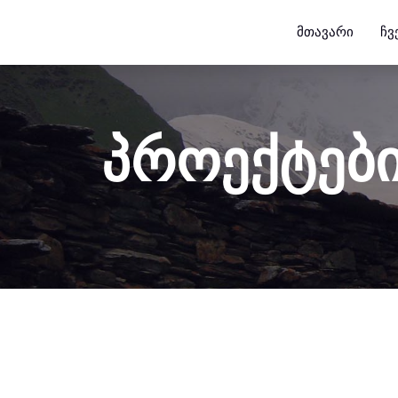
ᲛᲗᲐᲕᲐᲠᲘ
ᲩᲕ
პროექტებ