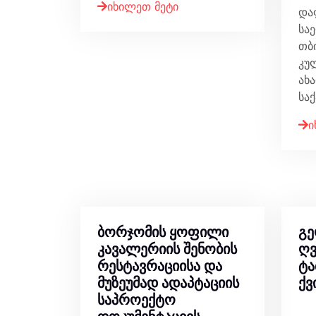
იხილეთ მეტი
და
სა
თბ
კუ
ახ
სა
ი
ბორჯომის ყოფილი
გ
კავალერიის შენობის
ღვ
რესტავრაციისა და
ტა
მუზეუმად ადაპტაციის
ქვ
საპროექტო