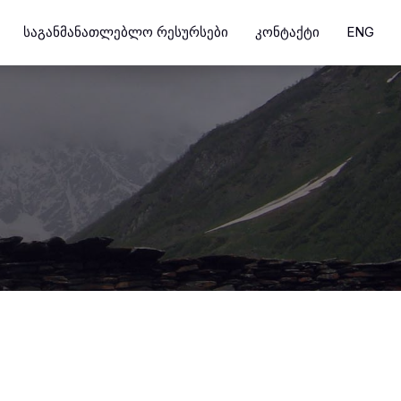
ᲡᲐᲒᲐᲜᲛᲐᲜᲐᲗᲚᲔᲑᲚᲝ ᲠᲔᲡᲣᲠᲡᲔᲑᲘ
ᲙᲝᲜᲢᲐᲥᲢᲘ
ENG