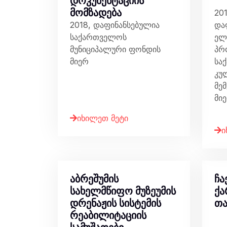
დოკუმენტაციის
მომზადება
201
2018, დაფინანსებულია
და
საქართველოს
ელ
მუნიციპალური ფონდის
პრ
მიერ
სა
კუ
მე
მი
იხილეთ მეტი
ი
აბრეშუმის
ჩა
სახელმწიფო მუზეუმის
ქ
დრენაჟის სისტემის
თ
რეაბილიტაციის