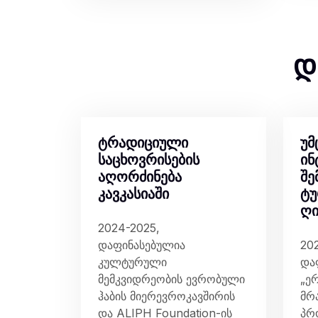
დ
ტრადიციული
უმ
საცხოვრისების
ინ
აღორძინება
შე
კავკასიაში
ტუ
ღი
2024-2025,
დაფინასებულია
20
კულტურული
და
მემკვიდრეობის ევრობული
„ე
ჰაბის მიერევროკავშირის
მრ
და ALIPH Foundation-ის
პრ